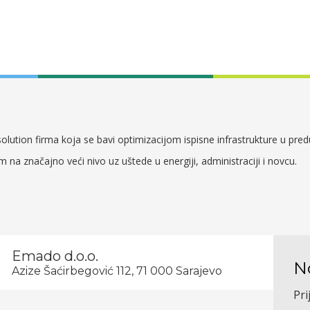
lution firma koja se bavi optimizacijom ispisne infrastrukture u pre
em na značajno veći nivo uz uštede u energiji, administraciji i novcu.
Emado d.o.o.
N
Azize Šaćirbegović 112, 71 000 Sarajevo
Pri