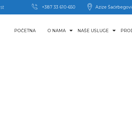
st
+387 33 610-650
Azize Šaćirbegovi
POČETNA
O NAMA
NAŠE USLUGE
PRO