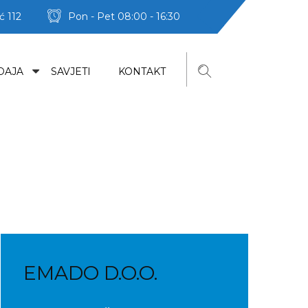
ć 112
Pon - Pet 08:00 - 16:30
DAJA
SAVJETI
KONTAKT
EMADO D.O.O.