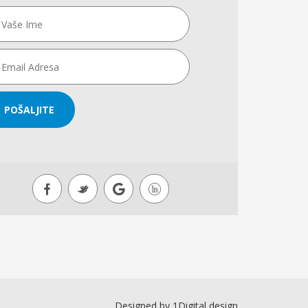
POŠALJITE
Designed by
1Digital design