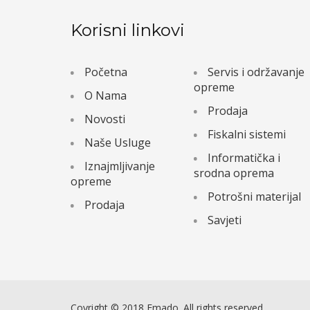
Korisni linkovi
Početna
Servis i održavanje
opreme
O Nama
Prodaja
Novosti
Fiskalni sistemi
Naše Usluge
Informatička i
Iznajmljivanje
srodna oprema
opreme
Potrošni materijal
Prodaja
Savjeti
Coyright © 2018 Emado. All rights reserved.