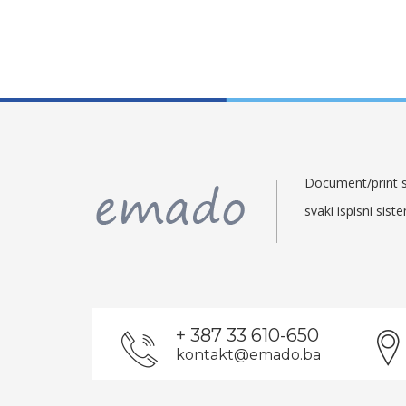
Document/print so
svaki ispisni sist
+ 387 33 610-650
kontakt@emado.ba