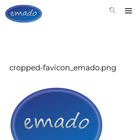
Togg
navi
cropped-favicon_emado.png