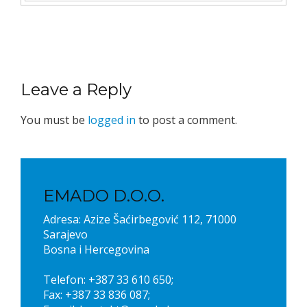
Leave a Reply
You must be
logged in
to post a comment.
EMADO D.O.O.
Adresa: Azize Šaćirbegović 112, 71000
Sarajevo
Bosna i Hercegovina
Telefon: +387 33 610 650;
Fax: +387 33 836 087;