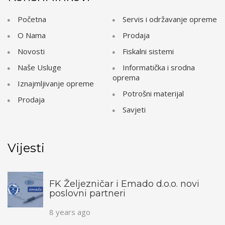
Početna
Servis i održavanje opreme
O Nama
Prodaja
Novosti
Fiskalni sistemi
Naše Usluge
Informatička i srodna
oprema
Iznajmljivanje opreme
Potrošni materijal
Prodaja
Savjeti
Vijesti
FK Željezničar i Emado d.o.o. novi
poslovni partneri
8 years ago