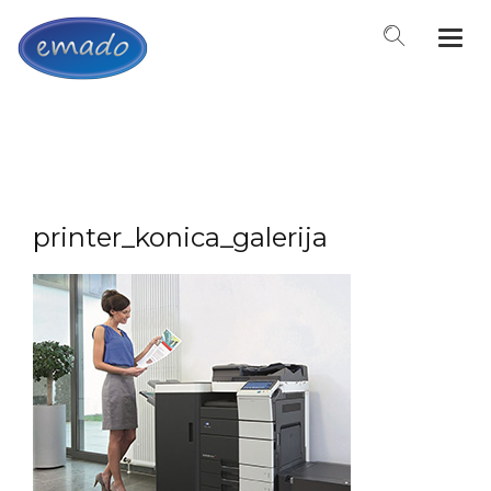
Togg
navi
printer_konica_galerija