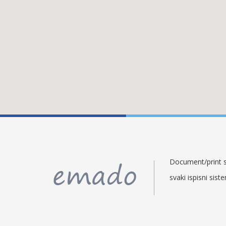
Document/print so
svaki ispisni sist