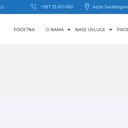
st
+387 33 610-650
Azize Šaćirbegovi
POČETNA
O NAMA
NAŠE USLUGE
PRO