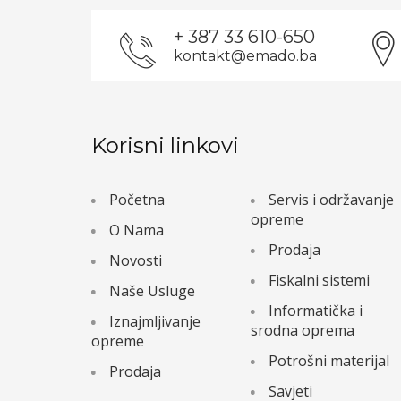
+ 387 33 610-650
kontakt@emado.ba
Korisni linkovi
Početna
Servis i održavanje
opreme
O Nama
Prodaja
Novosti
Fiskalni sistemi
Naše Usluge
Informatička i
Iznajmljivanje
srodna oprema
opreme
Potrošni materijal
Prodaja
Savjeti