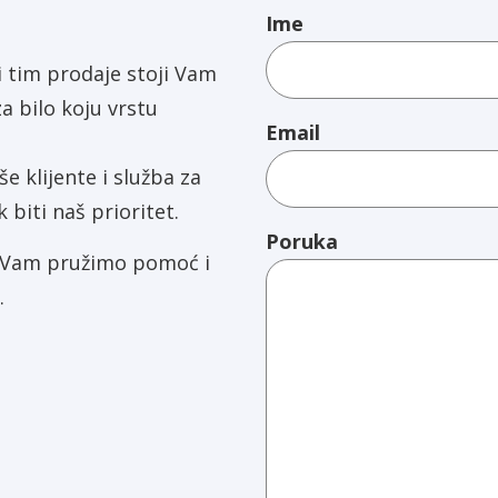
Ime
 tim prodaje stoji Vam
a bilo koju vrstu
Email
e klijente i služba za
k biti naš prioritet.
Poruka
a Vam pružimo pomoć i
.