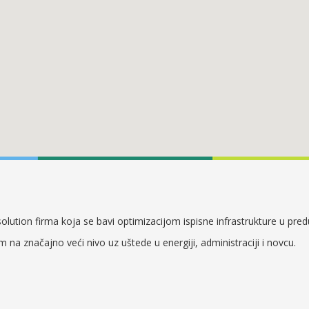
lution firma koja se bavi optimizacijom ispisne infrastrukture u pre
em na značajno veći nivo uz uštede u energiji, administraciji i novcu.