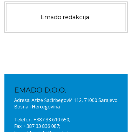
Emado redakcija
EMADO D.O.O.
Adresa: Azize Šaćirbegović 112, 71000 Sarajevo
Bosna i Hercegovina
Telefon: +387 33 610 650;
Fax: +387 33 836 087;