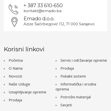
+ 387 33 610-650
kontakt@emado.ba
Emado d.o.o.
Azize Šaćirbegović 112, 71 000 Sarajevo
Korisni linkovi
Početna
Servis i održavanje opreme
O Nama
Prodaja
Novosti
Fiskalni sistemi
Naše Usluge
Informatička i srodna
oprema
Iznajmljivanje opreme
Potrošni materijal
Prodaja
Savjeti