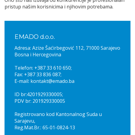
pristup našim korisnicima i njihovim potrebama.
EMADO d.o.o.
Adresa: Azize Šaćirbegović 112, 71000 Sarajevo
Bosna i Hercegovina
Telefon: +387 33 610 650;
Fax: +387 33 836 087;
E-mail: kontakt@emado.ba
ID br:4201929330005;
PDV br: 201929330005
Registrovano kod Kantonalnog Suda u
Sarajevu,
Reg.Mat.Br.: 65-01-0824-13