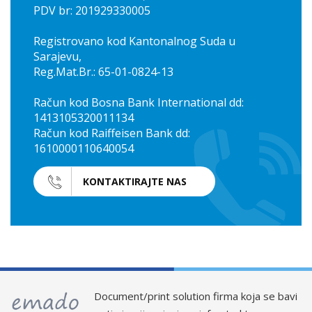
PDV br: 201929330005
Registrovano kod Kantonalnog Suda u
Sarajevu,
Reg.Mat.Br.: 65-01-0824-13
Račun kod Bosna Bank International dd:
1413105320011134
Račun kod Raiffeisen Bank dd:
1610000110640054
KONTAKTIRAJTE NAS
Document/print solution firma koja se bavi