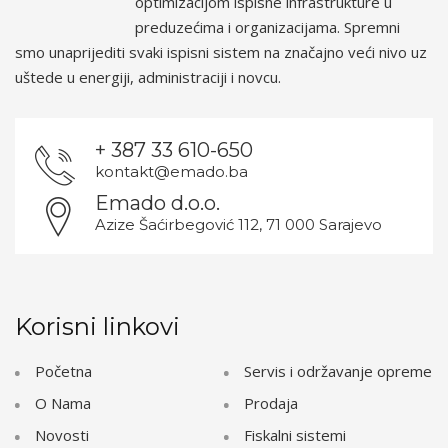
optimizacijom ispisne infrastrukture u
preduzećima i organizacijama. Spremni
smo unaprijediti svaki ispisni sistem na značajno veći nivo uz
uštede u energiji, administraciji i novcu.
+ 387 33 610-650
kontakt@emado.ba
Emado d.o.o.
Azize Šaćirbegović 112, 71 000 Sarajevo
Korisni linkovi
Početna
Servis i održavanje opreme
O Nama
Prodaja
Novosti
Fiskalni sistemi