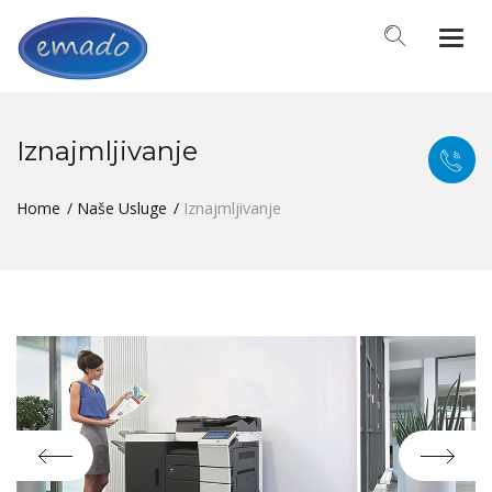
Togg
navi
Iznajmljivanje
Home
Naše Usluge
Iznajmljivanje