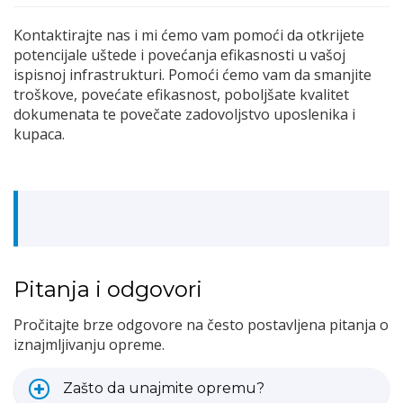
Kontaktirajte nas i mi ćemo vam pomoći da otkrijete
potencijale uštede i povećanja efikasnosti u vašoj
ispisnoj infrastrukturi. Pomoći ćemo vam da smanjite
troškove, povećate efikasnost, poboljšate kvalitet
dokumenata te povečate zadovoljstvo uposlenika i
kupaca.
Pitanja i odgovori
Pročitajte brze odgovore na često postavljena pitanja o
iznajmljivanju opreme.
Zašto da unajmite opremu?