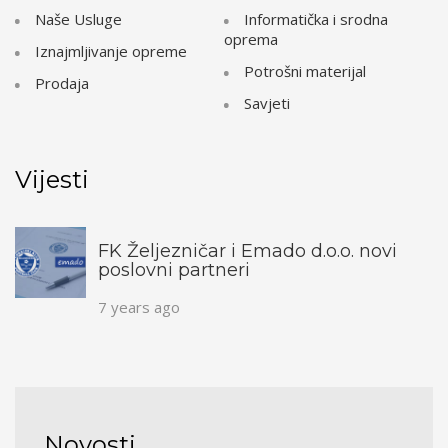
Naše Usluge
Informatička i srodna
oprema
Iznajmljivanje opreme
Potrošni materijal
Prodaja
Savjeti
Vijesti
FK Željezničar i Emado d.o.o. novi
poslovni partneri
7 years ago
Novosti