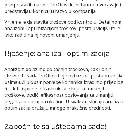
pretpostaviti da se ti troškovi konstantno uvećavaju i
predstavljau kočnicu u razvoju kompanija.
Vrijeme je da stavite trošove pod kontrolu. Detaljnom
analizom i optimizacijom troškovi postaju vidljivi te je
lako raditi na njihovom umanjenju.
Rješenje: analiza i optimizacija
Analizom dolazimo do tačnih troškova, čak i onih
skrivenih. Kada troškovi i njihovi uzroci postanu vidljivi,
uzimajući u obzir potrebe korisnika izradimo prijedlog
modela ispisne infrastrukture koja će umanjiti
troškove, podići efikasnost poslovanja te umanjiti
negativan uticaj na okolinu. U svakom slučaju analiza i
optimizacija pružaju mnoge praktične prednosti.
Započnite sa uštedama sada!