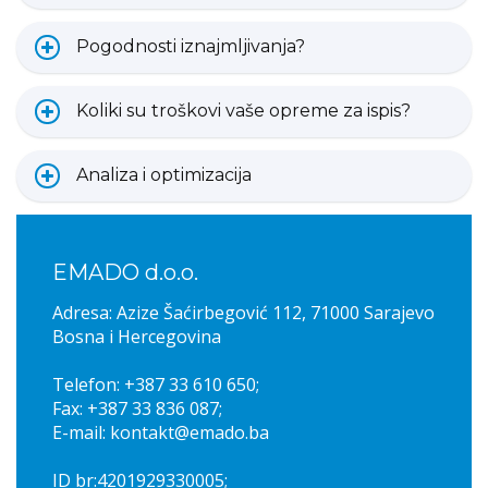
Pogodnosti iznajmljivanja?
Koliki su troškovi vaše opreme za ispis?
Analiza i optimizacija
EMADO d.o.o.
Adresa: Azize Šaćirbegović 112, 71000 Sarajevo
Bosna i Hercegovina
Telefon: +387 33 610 650;
Fax: +387 33 836 087;
E-mail: kontakt@emado.ba
ID br:4201929330005;