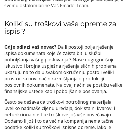
svemu ostalom brine Vaš Emado Team.
Koliki su troškovi vaše opreme za
ispis ?
Gdje odlazi vaš novac?
Da li postoji bolje rješenje
ispisa dokumenata koje će zaista biti u službi
poboljšanja vašeg poslovanja ? Naše dugogodišnje
iskustvo i brojna uspješna rješenja sličnih problema
ukazuju na to da u svakom okruženju postoji veliki
prostor za novi način razmišljanja o produkciji
poslovnih dokumenata. Na ovaj način se postižu velike
finansijske uštede kao i poboljšanje poslovanja.
Često se dešava da troškovi potrošnog materijala
uveliko nadmaše cijenu uređaja, dok stalni kvarovi i
nefunkcionalnost te troškove još više povečavaju.
Dodamo li još i to da većina kompanija nema tačne
podatke koliki su troškovi ispisne opreme, lako je