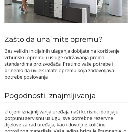
Zašto da unajmite opremu?
Bez velikih inicijalnih ulaganja dobijate na korištenje
vrhunsku opremu i usluge održavanja prema
standardima proizvođača. Pratimo vaše potrebe i
brinemo da uvijek imate opremu koja zadovoljava
potrebe poslovanja.
Pogodnosti iznajmljivanja
U cijeni iznajmljivanja uređaja naši korisnici dobijaju
potpunu servisnu uslugu, sve potrebne rezervne
dijelove za rad uređaja, kao i dovoljne količine
potrošnog materijala. Vaša jedina briga je štampanje, o