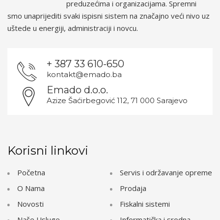
preduzećima i organizacijama. Spremni
smo unaprijediti svaki ispisni sistem na značajno veći nivo uz
uštede u energiji, administraciji i novcu.
+ 387 33 610-650
kontakt@emado.ba
Emado d.o.o.
Azize Šaćirbegović 112, 71 000 Sarajevo
Korisni linkovi
Početna
Servis i održavanje opreme
O Nama
Prodaja
Novosti
Fiskalni sistemi
Naše Usluge
Informatička i srodna