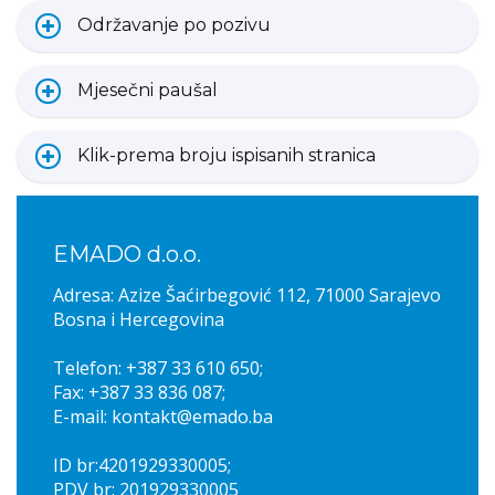
Održavanje po pozivu
Mjesečni paušal
Klik-prema broju ispisanih stranica
EMADO d.o.o.
Adresa: Azize Šaćirbegović 112, 71000 Sarajevo
Bosna i Hercegovina
Telefon: +387 33 610 650;
Fax: +387 33 836 087;
E-mail: kontakt@emado.ba
ID br:4201929330005;
PDV br: 201929330005