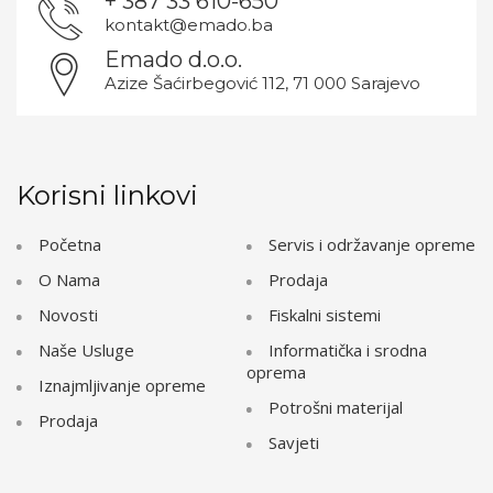
+ 387 33 610-650
kontakt@emado.ba
Emado d.o.o.
Azize Šaćirbegović 112, 71 000 Sarajevo
Korisni linkovi
Početna
Servis i održavanje opreme
O Nama
Prodaja
Novosti
Fiskalni sistemi
Naše Usluge
Informatička i srodna
oprema
Iznajmljivanje opreme
Potrošni materijal
Prodaja
Savjeti