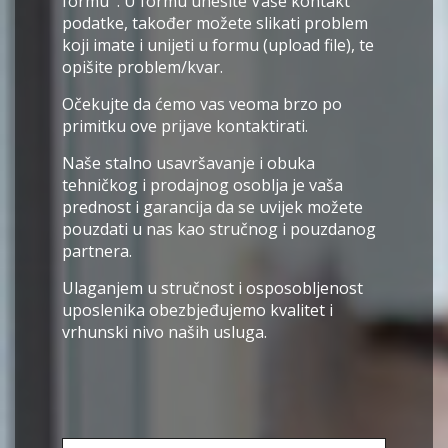
formu''. U formu unesite Vaše kontakt
podatke, također možete slikati problem
koji imate i unijeti u formu (upload file), te
opišite problem/kvar.
Očekujte da ćemo vas veoma brzo po
primitku ove prijave kontaktirati.
Naše stalno usavršavanje i obuka
tehničkog i prodajnog osoblja je vaša
prednost i garancija da se uvijek možete
pouzdati u nas kao stručnog i pouzdanog
partnera.
Ulaganjem u stručnost i osposobljenost
uposlenika obezbjeđujemo kvalitet i
vrhunski nivo naših usluga.