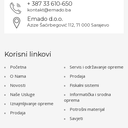
+ 387 33 610-650
kontakt@emado.ba
Emado d.o.o.
Azize Šaćirbegović 112, 71 000 Sarajevo
Korisni linkovi
Početna
Servis i održavanje opreme
O Nama
Prodaja
Novosti
Fiskalni sistemi
Naše Usluge
Informatička i srodna
oprema
Iznajmljivanje opreme
Potrošni materijal
Prodaja
Savjeti