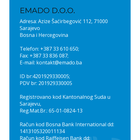
EMADO D.O.O.
Adresa: Azize Šaćirbegović 112, 71000
Sarajevo
Bosna i Hercegovina
Telefon: +387 33 610 650;
Fax: +387 33 836 087;
E-mail: kontakt@emado.ba
ID br:4201929330005;
PDV br: 201929330005
Registrovano kod Kantonalnog Suda u
Sarajevu,
Reg.Mat.Br.: 65-01-0824-13
Račun kod Bosna Bank International dd:
1413105320011134
Račun kod Raiffeisen Bank dd: