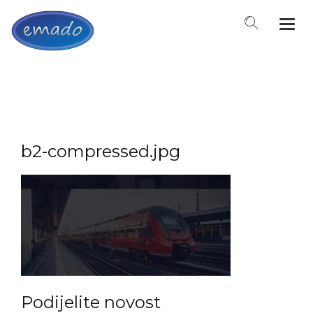
Togg
navi
b2-compressed.jpg
Podijelite novost