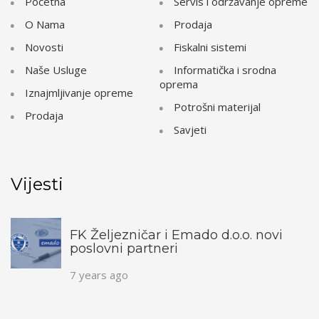
Početna
Servis i održavanje opreme
O Nama
Prodaja
Novosti
Fiskalni sistemi
Naše Usluge
Informatička i srodna
oprema
Iznajmljivanje opreme
Potrošni materijal
Prodaja
Savjeti
Vijesti
FK Željezničar i Emado d.o.o. novi
poslovni partneri
7 years ago