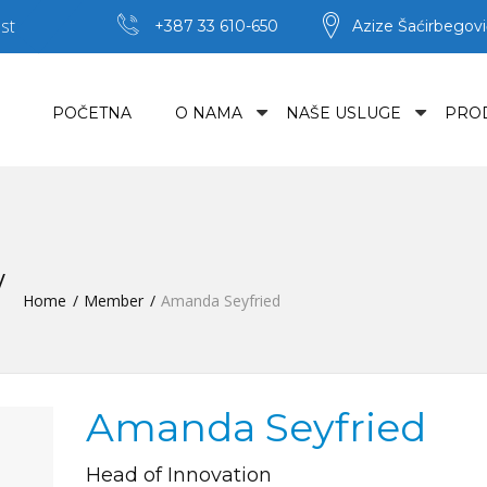
st
+387 33 610-650
Azize Šaćirbegovi
POČETNA
O NAMA
NAŠE USLUGE
PRO
Home
Member
Amanda Seyfried
Amanda Seyfried
Head of Innovation