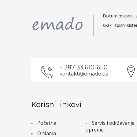
Document/print so
svaki ispisni sist
+ 387 33 610-650
kontakt@emado.ba
Korisni linkovi
Početna
Servis i održavanje
opreme
O Nama