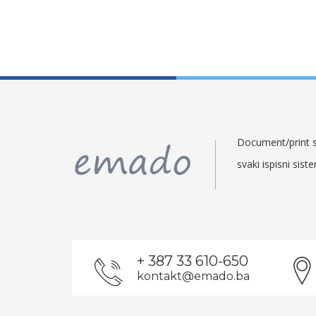
Document/print so
svaki ispisni sist
+ 387 33 610-650
kontakt@emado.ba