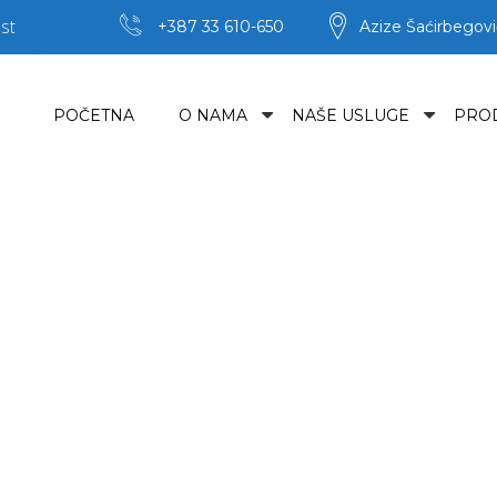
st
+387 33 610-650
Azize Šaćirbegovi
POČETNA
O NAMA
NAŠE USLUGE
PRO