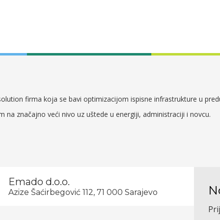
lution firma koja se bavi optimizacijom ispisne infrastrukture u pre
em na značajno veći nivo uz uštede u energiji, administraciji i novcu.
Emado d.o.o.
N
Azize Šaćirbegović 112, 71 000 Sarajevo
Pri