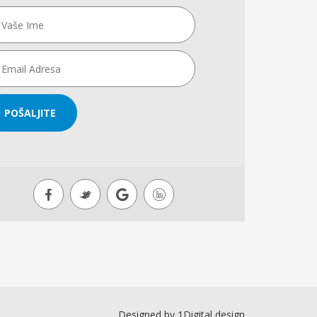
POŠALJITE
Designed by
1Digital design