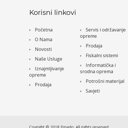
Korisni linkovi
Početna
Servis i održavanje
opreme
O Nama
Prodaja
Novosti
Fiskalni sistemi
Naše Usluge
Informatička i
Iznajmljivanje
srodna oprema
opreme
Potrošni materijal
Prodaja
Savjeti
Coyright © 2018 Emado. All rights reserved.