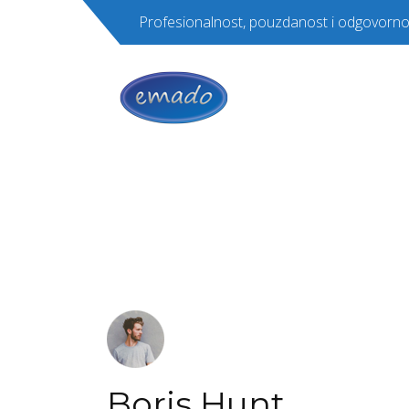
Profesionalnost, pouzdanost i odgovorno
Boris Hunt