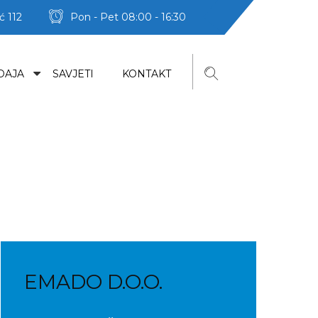
ć 112
Pon - Pet 08:00 - 16:30
DAJA
SAVJETI
KONTAKT
EMADO D.O.O.