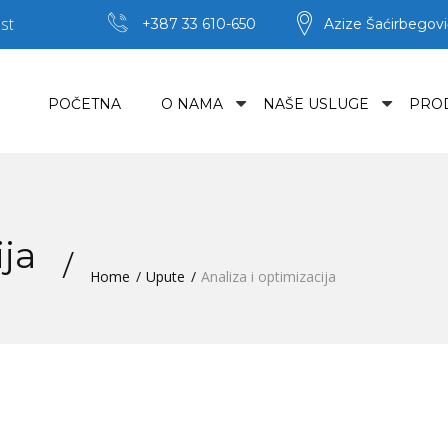
st
+387 33 610-650
Azize Šaćirbegovi
POČETNA
O NAMA
NAŠE USLUGE
PRO
ija
Home
Upute
Analiza i optimizacija