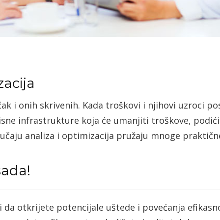
zacija
k i onih skrivenih. Kada troškovi i njihovi uzroci po
sne infrastrukture koja će umanjiti troškove, podići
lučaju analiza i optimizacija pružaju mnoge praktičn
sada!
a otkrijete potencijale uštede i povećanja efikasnos