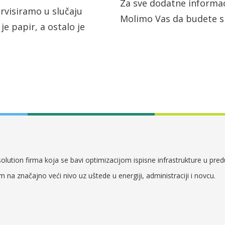
Za sve dodatne informac
rvisiramo u slučaju
Molimo Vas da budete sl
 je papir, a ostalo je
lution firma koja se bavi optimizacijom ispisne infrastrukture u pre
em na značajno veći nivo uz uštede u energiji, administraciji i novcu.