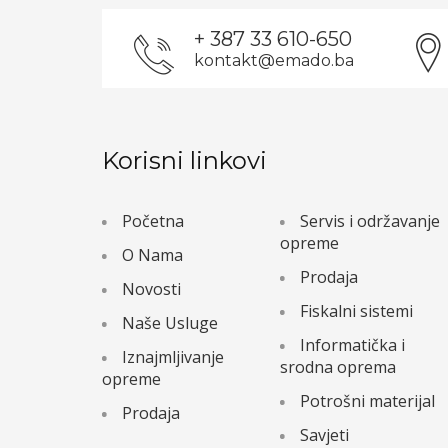
+ 387 33 610-650
kontakt@emado.ba
Korisni linkovi
Početna
Servis i održavanje
opreme
O Nama
Prodaja
Novosti
Fiskalni sistemi
Naše Usluge
Informatička i
Iznajmljivanje
srodna oprema
opreme
Potrošni materijal
Prodaja
Savjeti