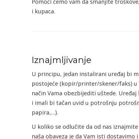
Pomoći ćemo vam da smanjite troškove, 
i kupaca.
Iznajmljivanje
U principu, jedan instalirani uređaj bi 
postojeće (kopir/printer/skener/faks) u
način Vama obezbijediti uštede. Uređaj bi
i imali bi tačan uvid u potrošnju potroš
papira,…).
U koliko se odlučite da od nas iznajmite
naša obaveza je da Vam isti dostavimo i