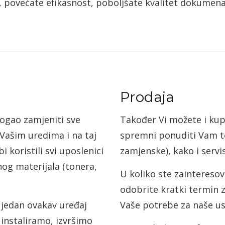
povećate efikasnost, poboljšate kvalitet dokumena
Prodaja
mogao zamjeniti sve
Također Vi možete i kup
 Vašim uredima i na taj
spremni ponuditi Vam ton
 koristili svi uposlenici
zamjenske), kako i serv
nog materijala (tonera,
U koliko ste zaintereso
odobrite kratki termin z
 jedan ovakav uređaj
Vaše potrebe za naše us
 instaliramo, izvršimo