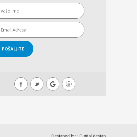
POŠALJITE
Designed by
1Digital design