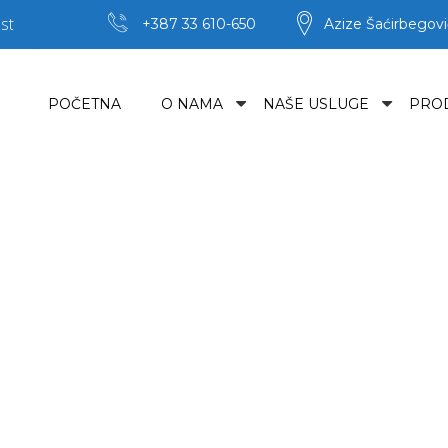
st
+387 33 610-650
Azize Šaćirbegovi
POČETNA
O NAMA
NAŠE USLUGE
PRO