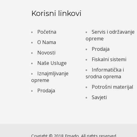
Korisni linkovi
Početna
Servis i održavanje
opreme
O Nama
Prodaja
Novosti
Fiskalni sistemi
Naše Usluge
Informatička i
Iznajmljivanje
srodna oprema
opreme
Potrošni materijal
Prodaja
Savjeti
Coyright © 2018 Emado. All rights reserved.