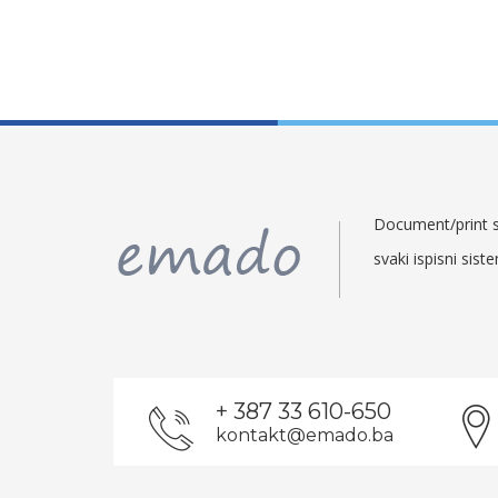
Document/print so
svaki ispisni sist
+ 387 33 610-650
kontakt@emado.ba