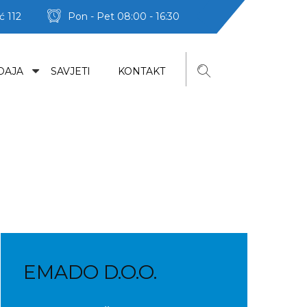
ć 112
Pon - Pet 08:00 - 16:30
DAJA
SAVJETI
KONTAKT
EMADO D.O.O.