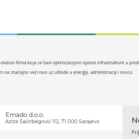
lution firma koja se bavi optimizacijom ispisne infrastrukture u pre
em na značajno veći nivo uz uštede u energiji, administraciji i novcu.
Emado d.o.o.
N
Azize Šaćirbegović 112, 71 000 Sarajevo
Pri