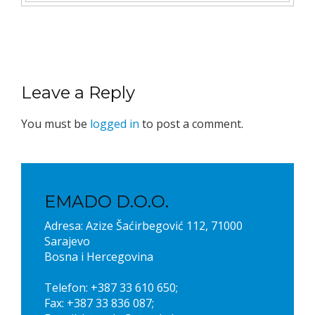
Leave a Reply
You must be
logged in
to post a comment.
EMADO D.O.O.
Adresa: Azize Šaćirbegović 112, 71000
Sarajevo
Bosna i Hercegovina
Telefon: +387 33 610 650;
Fax: +387 33 836 087;