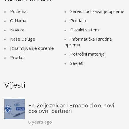
Početna
Servis i održavanje opreme
O Nama
Prodaja
Novosti
Fiskalni sistemi
Naše Usluge
Informatička i srodna
oprema
Iznajmljivanje opreme
Potrošni materijal
Prodaja
Savjeti
Vijesti
FK Željezničar i Emado d.o.o. novi
poslovni partneri
8 years ago