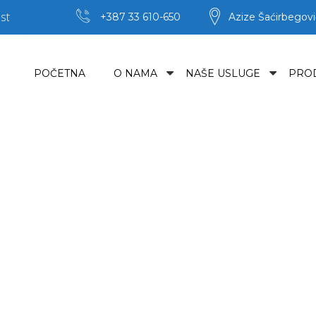
st
+387 33 610-650
Azize Šaćirbegovi
POČETNA
O NAMA
NAŠE USLUGE
PRO