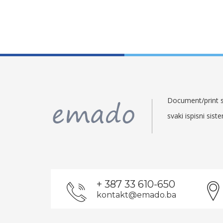
Document/print so
svaki ispisni sist
+ 387 33 610-650
kontakt@emado.ba