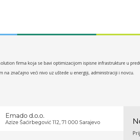
lution firma koja se bavi optimizacijom ispisne infrastrukture u pre
em na značajno veći nivo uz uštede u energiji, administraciji i novcu.
Emado d.o.o.
N
Azize Šaćirbegović 112, 71 000 Sarajevo
Pri