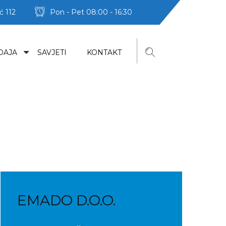
ć 112
Pon - Pet 08:00 - 16:30
DAJA
SAVJETI
KONTAKT
EMADO D.O.O.