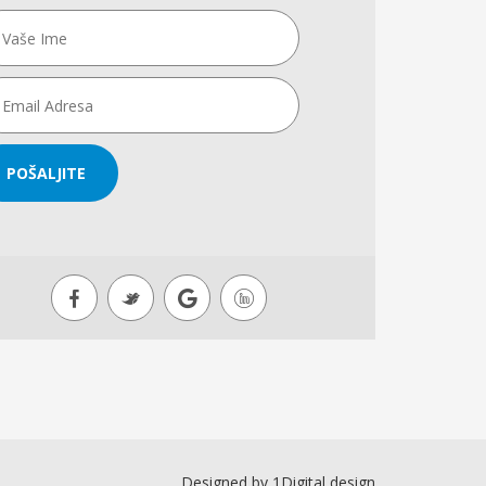
POŠALJITE
Designed by
1Digital design