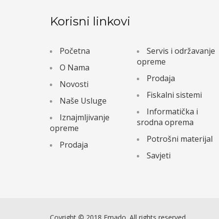
Korisni linkovi
Početna
Servis i održavanje
opreme
O Nama
Prodaja
Novosti
Fiskalni sistemi
Naše Usluge
Informatička i
Iznajmljivanje
srodna oprema
opreme
Potrošni materijal
Prodaja
Savjeti
Coyright © 2018 Emado. All rights reserved.