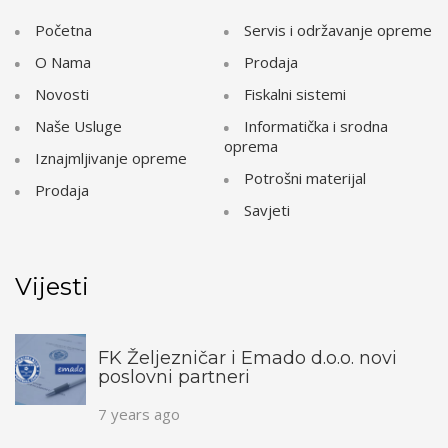
Početna
Servis i održavanje opreme
O Nama
Prodaja
Novosti
Fiskalni sistemi
Naše Usluge
Informatička i srodna
oprema
Iznajmljivanje opreme
Potrošni materijal
Prodaja
Savjeti
Vijesti
FK Željezničar i Emado d.o.o. novi
poslovni partneri
7 years ago