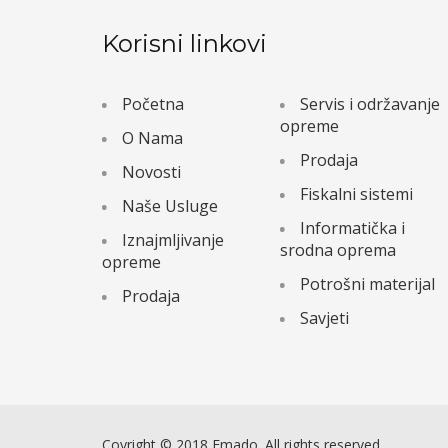
Korisni linkovi
Početna
Servis i održavanje
opreme
O Nama
Prodaja
Novosti
Fiskalni sistemi
Naše Usluge
Informatička i
Iznajmljivanje
srodna oprema
opreme
Potrošni materijal
Prodaja
Savjeti
Coyright © 2018 Emado. All rights reserved.