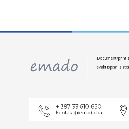
Document/print so
svaki ispisni sist
+ 387 33 610-650
kontakt@emado.ba