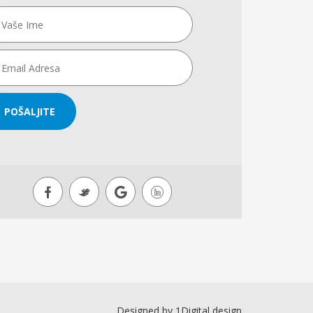
POŠALJITE
Designed by
1Digital design