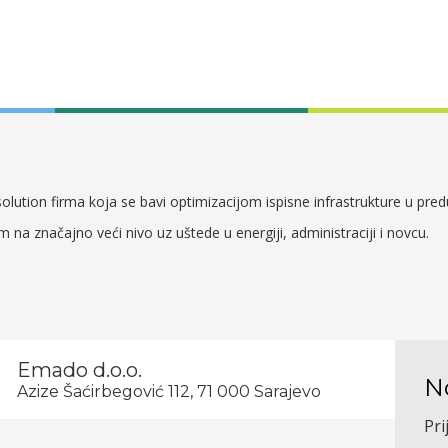
lution firma koja se bavi optimizacijom ispisne infrastrukture u pre
em na značajno veći nivo uz uštede u energiji, administraciji i novcu.
Emado d.o.o.
N
Azize Šaćirbegović 112, 71 000 Sarajevo
Pri