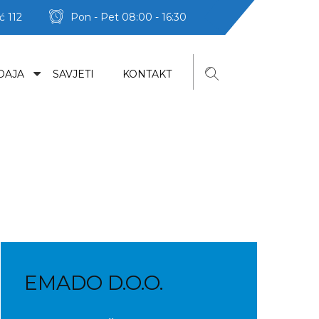
ć 112
Pon - Pet 08:00 - 16:30
DAJA
SAVJETI
KONTAKT
EMADO D.O.O.