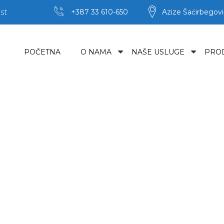
st
+387 33 610-650
Azize Šaćirbegovi
POČETNA
O NAMA
NAŠE USLUGE
PRO