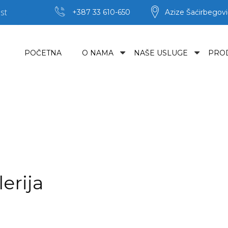
st
+387 33 610-650
Azize Šaćirbegovi
POČETNA
O NAMA
NAŠE USLUGE
PRO
erija