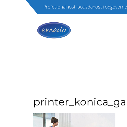
Profesionalnost, pouzdanost i odgovorno
printer_konica_gal