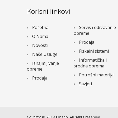
Korisni linkovi
Početna
Servis i održavanje
opreme
O Nama
Prodaja
Novosti
Fiskalni sistemi
Naše Usluge
Informatička i
Iznajmljivanje
srodna oprema
opreme
Potrošni materijal
Prodaja
Savjeti
Coyright © 2018 Emado. All rights reserved.