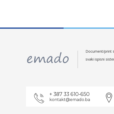
Document/print so
svaki ispisni sist
+ 387 33 610-650
kontakt@emado.ba