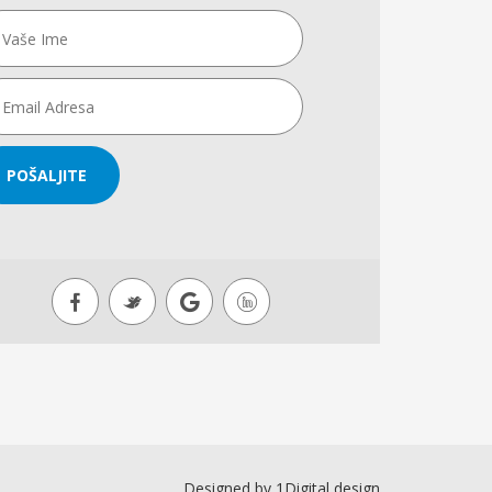
POŠALJITE
Designed by
1Digital design