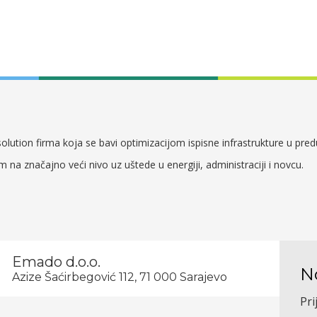
lution firma koja se bavi optimizacijom ispisne infrastrukture u pre
em na značajno veći nivo uz uštede u energiji, administraciji i novcu.
Emado d.o.o.
N
Azize Šaćirbegović 112, 71 000 Sarajevo
Pri