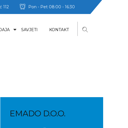
ć 112
Pon - Pet 08:00 - 16:30
DAJA
SAVJETI
KONTAKT
EMADO D.O.O.