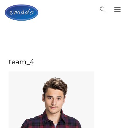
Togg
navi
team_4