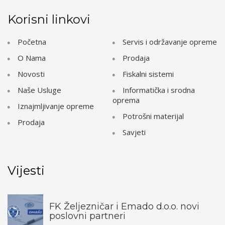
Korisni linkovi
Početna
Servis i održavanje opreme
O Nama
Prodaja
Novosti
Fiskalni sistemi
Naše Usluge
Informatička i srodna
oprema
Iznajmljivanje opreme
Potrošni materijal
Prodaja
Savjeti
Vijesti
FK Željezničar i Emado d.o.o. novi
poslovni partneri