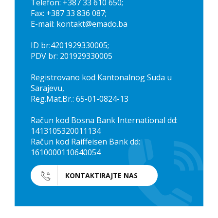
Telefon: +387 33 610 650;
Fax: +387 33 836 087;
E-mail: kontakt@emado.ba
ID br:4201929330005;
PDV br: 201929330005
Registrovano kod Kantonalnog Suda u
Sarajevu,
Reg.Mat.Br.: 65-01-0824-13
Račun kod Bosna Bank International dd:
1413105320011134
Račun kod Raiffeisen Bank dd:
1610000110640054
KONTAKTIRAJTE NAS