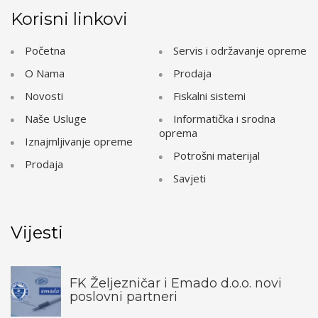
Korisni linkovi
Početna
Servis i održavanje opreme
O Nama
Prodaja
Novosti
Fiskalni sistemi
Naše Usluge
Informatička i srodna
oprema
Iznajmljivanje opreme
Potrošni materijal
Prodaja
Savjeti
Vijesti
FK Željezničar i Emado d.o.o. novi
poslovni partneri