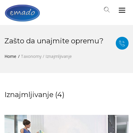
Togg
navi
Zašto da unajmite opremu?
Home
Taxonomy / Iznajmljivanje
Iznajmljivanje (4)