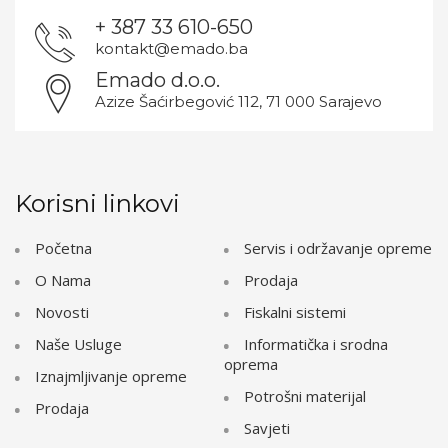
+ 387 33 610-650
kontakt@emado.ba
Emado d.o.o.
Azize Šaćirbegović 112, 71 000 Sarajevo
Korisni linkovi
Početna
Servis i održavanje opreme
O Nama
Prodaja
Novosti
Fiskalni sistemi
Naše Usluge
Informatička i srodna
oprema
Iznajmljivanje opreme
Potrošni materijal
Prodaja
Savjeti