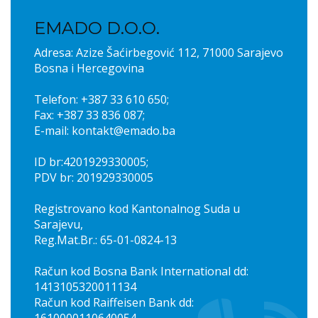
EMADO D.O.O.
Adresa: Azize Šaćirbegović 112, 71000 Sarajevo
Bosna i Hercegovina
Telefon: +387 33 610 650;
Fax: +387 33 836 087;
E-mail: kontakt@emado.ba
ID br:4201929330005;
PDV br: 201929330005
Registrovano kod Kantonalnog Suda u
Sarajevu,
Reg.Mat.Br.: 65-01-0824-13
Račun kod Bosna Bank International dd:
1413105320011134
Račun kod Raiffeisen Bank dd: